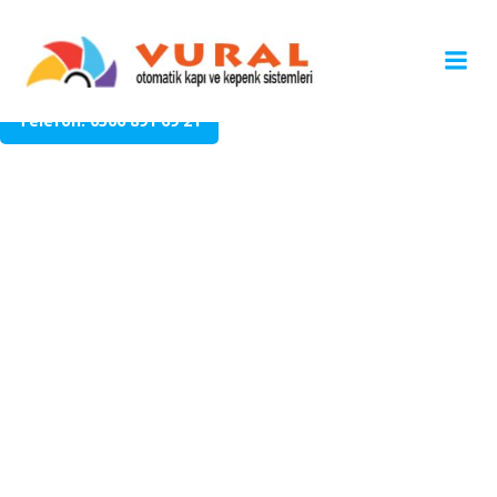
İçeriğe
geç
Adres: Altınpark, Dikmeli Sk. no 7/a, 06360
Altındağ/Ankara
Telefon: 0506 891 69 21